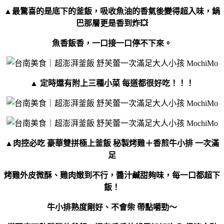
▲最驚喜的是底下的釜飯，吸收魚油的香氣後變得超入味，鍋
巴那層更是香到炸💥
魚香飯香，一口接一口停不下來。
▲ 定時還有附上三種小菜 每道都很好吃！！！
▲肉控必吃 豪華雙拼極上釜飯 秘製烤雞＋香煎牛小排 一次滿
足
烤雞外皮微酥、雞肉嫩到不行，醬汁鹹甜夠味，每一口都超下
飯！
牛小排熟度剛好、不會柴 帶點嚼勁～