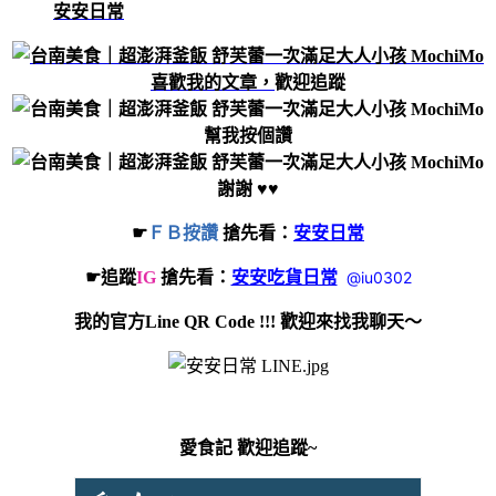
安安日常
喜歡我的文章，
歡迎追蹤
幫我按個讚
謝謝
♥♥
☛
ＦＢ按讚
搶先看：
安安日常
☛追蹤
IG
搶先看：
安安吃貨日常
@iu0302
我的官方Line QR Code !!! 歡迎來找我聊天～
愛食記 歡迎追蹤~