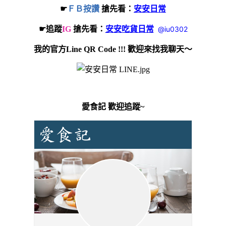
☛
ＦＢ按讚
搶先看：
安安日常
☛追蹤
IG
搶先看：
安安吃貨日常
@iu0302
我的官方Line QR Code !!! 歡迎來找我聊天～
愛食記 歡迎追蹤~