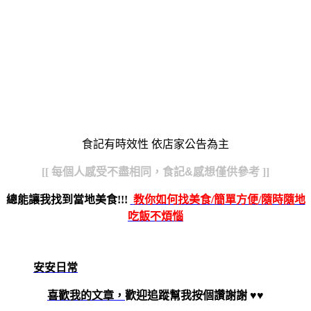
食記有時效性 依店家公告為主
[[
每個人感受不盡相同，食記&感想僅供參考
]]
總能讓我找到當地美食!!!
教你如何找美食/簡單方便/隨時隨地
吃飯不煩惱
安安日常
喜歡我的文章，
歡迎追蹤
幫我按個讚
謝謝
♥♥