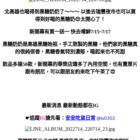
北高雄也喝得到黑糖奶奶了～～～ 以後去瑞豐夜市也可以買
得到好喝的黑糖奶😍太開心了！
新開幕有買一送一 快去嚐鮮7/15~7/17
黑糖奶奶是高雄黑糖始祖，手工熬製的黑糖，他們家的黑糖真
的很純很香，黑糖香氣特別濃郁，喝起來也不死甜
飲品多達50款，新開幕的華榮店還多了內用空間，也有賣厚片
跟布朗尼，可以跟朋友
約來吃下午茶了😍
最新消息 最新動態都在IG
☛追蹤
IG
搶先看：
安安吃貨日常
@iu0302